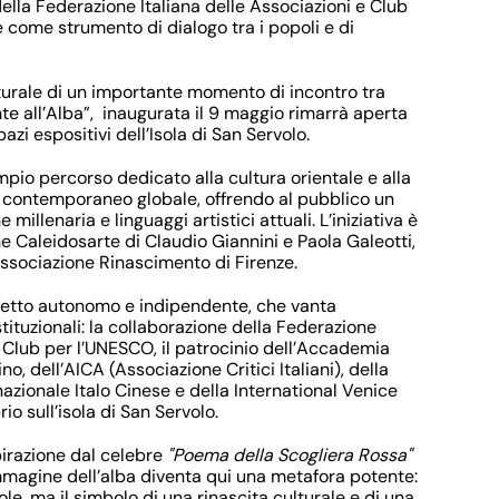
 della Federazione Italiana delle Associazioni e Club
 come strumento di dialogo tra i popoli e di
turale di un importante momento di incontro tra
te all’Alba”
, inaugurata il 9 maggio rimarrà aperta
azi espositivi dell’
Isola di San Servolo
.
pio percorso dedicato alla cultura orientale e alla
 contemporaneo globale, offrendo al pubblico un
 millenaria e linguaggi artistici attuali. L’iniziativa è
e Caleidosarte
di Claudio Giannini e Paola Galeotti,
ssociazione Rinascimento di Firenze
.
etto autonomo e indipendente
, che vanta
tituzionali: la collaborazione della
Federazione
e Club per l’UNESCO
, il patrocinio dell’
Accademia
ino
, dell’
AICA (Associazione Critici Italiani),
della
azionale Italo Cinese
e della
International Venice
o sull’isola di San Servolo.
spirazione dal celebre
"Poema della Scogliera Rossa"
immagine dell’alba diventa qui una metafora potente:
ole, ma il simbolo di una rinascita culturale e di una