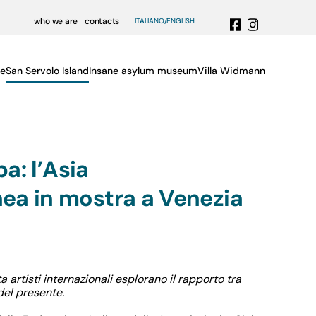
who we are
contacts
ITALIANO
ENGLISH
e
San Servolo Island
Insane asylum museum
Villa Widmann
ba: l’Asia
a in mostra a Venezia
a artisti internazionali esplorano il rapporto tra
del presente.