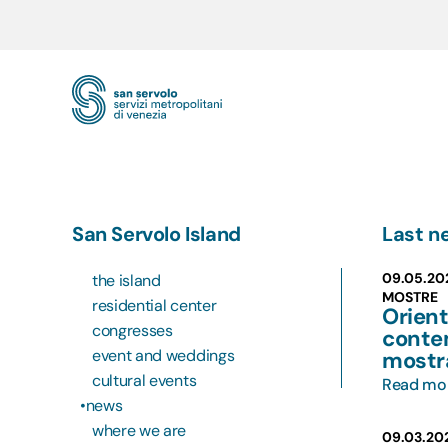
Skip to main content
San Servolo Island
Last n
09.05.20
the island
MOSTRE
residential center
Orient
congresses
conte
event and weddings
mostr
cultural events
Read mo
news
where we are
09.03.20