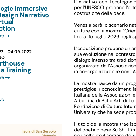
L’iniziativa, con il sostegno
logie Immersive
per l’UNESCO, propone l’arte
costruzione della pace.
 Design Narrativo
rtual
Venezia sarà lo scenario na
ction
culture con la mostra
“Orien
re
fino
al 15 luglio 2026
negli sp
L’esposizione propone un am
22 -
04.09.2022
sua evoluzione nel contesto
NO
dialogo intenso tra tradizione
Arthouse
organizzata dall’
Associazion
a Training
in co-organizzazione con l’
A
re
La mostra nasce da un
prog
prestigiosi riconoscimenti is
Italiana delle Associazioni 
ws
Albertina di Belle Arti di Tor
Fondazione di Cultura Intern
University
che ha sede propri
Il titolo della mostra trae i
del poeta cinese Su Shi. L’
non soltanto il sorgere del s