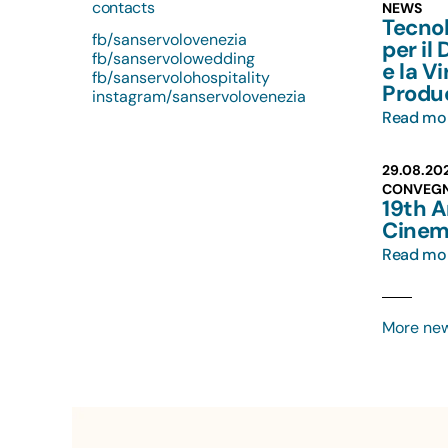
contacts
NEWS
Tecno
fb/sanservolovenezia
per il
fb/sanservolowedding
e la Vi
fb/sanservolohospitality
Produ
instagram/sanservolovenezia
Read mo
29.08.20
CONVEG
19th 
Cinem
Read mo
More ne