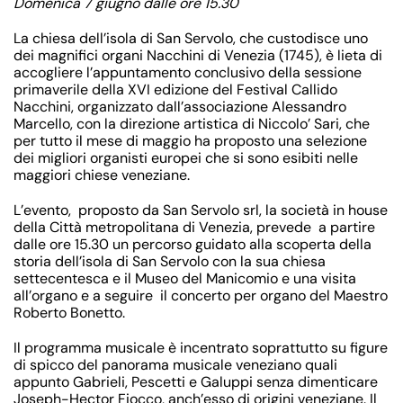
Domenica 7 giugno dalle ore 15.30
La chiesa dell’isola di San Servolo, che custodisce uno
dei magnifici organi Nacchini di Venezia (1745), è lieta di
accogliere l’appuntamento conclusivo della sessione
primaverile della
XVI edizione del Festival Callido
Nacchini
, organizzato dall’associazione Alessandro
Marcello, con la direzione artistica di Niccolo’ Sari, che
per tutto il mese di maggio ha proposto una selezione
dei migliori organisti europei che si sono esibiti nelle
maggiori chiese veneziane.
L’evento, proposto da San Servolo srl, la società in house
della Città metropolitana di Venezia, prevede a partire
dalle ore 15.30 un percorso guidato alla scoperta della
storia dell’isola di San Servolo con la sua chiesa
settecentesca e il Museo del Manicomio e una visita
all’organo e a seguire il concerto per organo del Maestro
Roberto Bonetto.
Il programma musicale è incentrato soprattutto su figure
di spicco del panorama musicale veneziano quali
appunto Gabrieli, Pescetti e Galuppi senza dimenticare
Joseph-Hector Fiocco, anch’esso di origini veneziane. Il