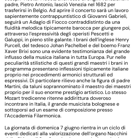
padre, Pietro Antonio, lasciò Venezia nel 1682 per
trasferirsi in Belgio. Ad aprire il concerto sarà un lavoro
sapientemente contrappuntistico di Giovanni Gabrieli,
seguirà un Adagio di Fiocco contraddistinto da una
fluidità melodica tipicamente barocca per giungere poi,
attraverso l’espressività degli operisti Pescetti e
Galuppi, in pieno stile galante. I brani dell’inglese Henry
Purcell, del tedesco Johan Pachelbel e del boemo Franz
Xaver Brixi sono una evidente testimonianza del grande
influsso della musica italiana in tutta Europa. Pur nelle
peculiarità stilistiche di questi grandi maestri i brani in
programma presentano inflessioni tipicamente italiane
proprio nei procedimenti armonici strutturali ed
espressivi. Di particolare rilievo anche la figura di padre
Martini, da taluni soprannominato il maestro dei maestri
proprio per il suo enorme prestigio artistico. Lo stesso
Mozart tredicenne ritenne addirittura doveroso
incontrare in Italia, il grande musicista bolognese e
sottoporsi ad un esame di composizione presso
l’Accademia Filarmonica.
La giornata di domenica 7 giugno rientra in un ciclo di
eventi dedicati alla valorizzazione dell’organo Nacchini