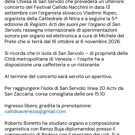
della Chiesa di San Servolo che prevederà un ulteriore
concerto del Festival Callido Nacchini in data 13
settembre con l’organista slovacco Vladimir Kopec,
organista della Cattedrale di Nitra e a seguire la 5^
edizione di
Registri. Arti dei suoni per l’organo di San
Servolo
, rassegna internazionale di sperimentazioni
sonore per organo ed elettronica a cura di Michele del
Prete che si terrà dal 16 ottobre al 6 novembre 2026.
Si ricorda che in isola di San Servolo – di proprietà della
Città metropolitana di Venezia – l’ospite ha a
disposizione una caffetteria e un ristorante.
Al termine del concerto sarà servito un aperitivo.
Per raggiungere l’isola di San Servolo: linea 20 Actv da
San Zaccaria, corsa consigliata delle ore 15.10
Ingresso libero, gradita la prenotazione:
callidoavenezia@gmail.com
Roberto Bonetto
ha studiato organo e composizione
organistica con Renzo Buja diplomandosi presso il
conservatorio di Padova con il massimo dei voti. Si è