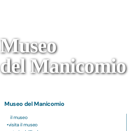
Museo
del Manicomio
Museo del Manicomio
il museo
visita il museo