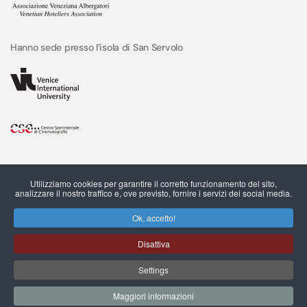
Hanno sede presso l’isola di San Servolo
Utilizziamo cookies per garantire il corretto funzionamento del sito,
analizzare il nostro traffico e, ove previsto, fornire i servizi dei social media.
Ok, accetto!
Disattiva
C.F. e P.IVA 03544490273 © San Servolo srl, 2022
Settings
Governance della Privacy
Cookie Policy
Preferenze Cookies
Note Legali
Maggiori informazioni