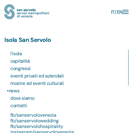
IT
EN
Skip to main content
Isola San Servolo
l'isola
ospitalità
congressi
eventi privati ed aziendali
mostre ed eventi culturali
news
dove siamo
contatti
fb/sanservolovenezia
fb/sanservolowedding
fb/sanservolohospitality
instagram/sanservolovenezia