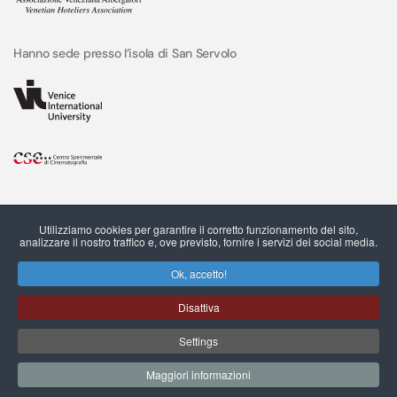
Hanno sede presso l’isola di San Servolo
Utilizziamo cookies per garantire il corretto funzionamento del sito,
analizzare il nostro traffico e, ove previsto, fornire i servizi dei social media.
Ok, accetto!
Disattiva
C.F. e P.IVA 03544490273 © San Servolo srl, 2022
Settings
Governance della Privacy
Cookie Policy
Preferenze Cookies
Note Legali
Maggiori informazioni
Customer Satisfaction