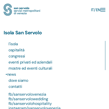
IT
EN
Skip to main content
Isola San Servolo
l'isola
ospitalità
congressi
eventi privati ed aziendali
mostre ed eventi culturali
news
dove siamo
contatti
fb/sanservolovenezia
fb/sanservolowedding
fb/sanservolohospitality
instagram/sanservolovenezia