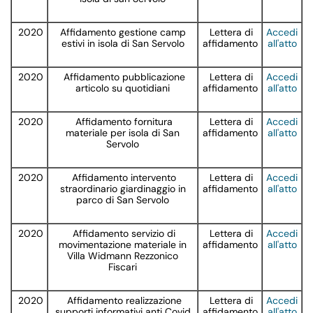
2020
Affidamento gestione camp
Lettera di
Accedi
estivi in isola di San Servolo
affidamento
all'atto
2020
Affidamento pubblicazione
Lettera di
Accedi
articolo su quotidiani
affidamento
all'atto
2020
Affidamento fornitura
Lettera di
Accedi
materiale per isola di San
affidamento
all'atto
Servolo
2020
Affidamento intervento
Lettera di
Accedi
straordinario giardinaggio in
affidamento
all'atto
parco di San Servolo
2020
Affidamento servizio di
Lettera di
Accedi
movimentazione materiale in
affidamento
all'atto
Villa Widmann Rezzonico
Fiscari
2020
Affidamento realizzazione
Lettera di
Accedi
supporti informativi anti Covid
affidamento
all'atto