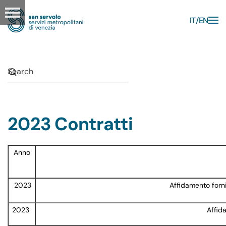
IT
EN
Skip to main content
2023 Contratti
Anno
2023
Affidamento forni
2023
Affid