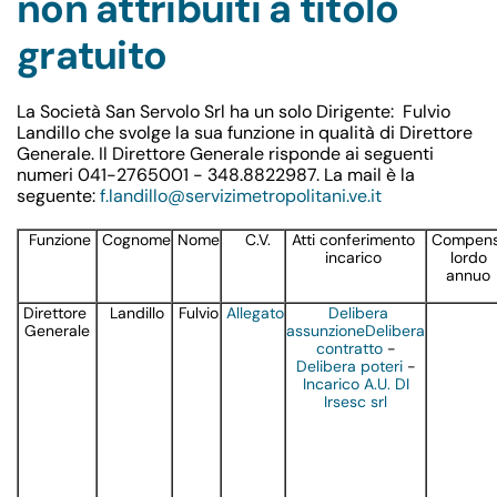
non attribuiti a titolo
gratuito
La Società San Servolo Srl ha un solo Dirigente: Fulvio
Landillo che svolge la sua funzione in qualità di Direttore
Generale. Il Direttore Generale risponde ai seguenti
numeri 041-2765001 - 348.8822987. La mail è la
seguente:
f.landillo@servizimetropolitani.ve.it
Funzione
Cognome
Nome
C.V.
Atti conferimento
Compen
incarico
lordo
annuo
Direttore
Landillo
Fulvio
Allegato
Delibera
Generale
assunzione
Delibera
contratto
-
Delibera poteri
-
Incarico A.U. DI
Irsesc srl