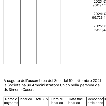
2023: €
96.094,1
2024: 
95.726,4
2025: 
96.681,4
A seguito dell'assemblea dei Soci del 10 settembre 2021
la Società ha un Amministratore Unico nella persona del
dr. Simone Cason.
Nome e
Incarico - Atti
C V
Data di
Data fine
Compenso
I
cognome
incarico
incarico
lordo anno