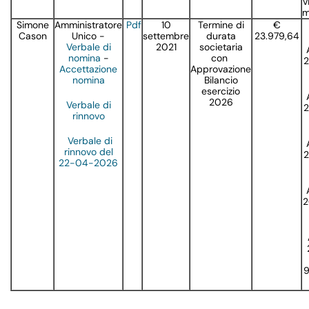
v
m
Simone
Amministratore
Pdf
10
Termine di
€
Cason
Unico -
settembre
durata
23.979,64
Verbale di
2021
societaria
nomina
-
con
2
Accettazione
Approvazione
nomina
Bilancio
esercizio
2026
Verbale di
2
rinnovo
Verbale di
rinnovo del
2
22-04-2026
2
9