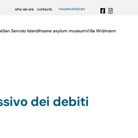
who we are
contacts
ITALIANO
ENGLISH
e
San Servolo Island
Insane asylum museum
Villa Widmann
ivo dei debiti