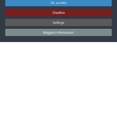
Ok, accetto!
Disattiva
Settings
Maggiori informazioni
[...]
08 Marzo 2026
8 Marzo al Museo del Manicomio
[...]
11 Dicembre 2025
Dalla psichiatria istituzionale alla salute