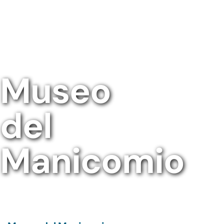
Museo
del
Manicomio