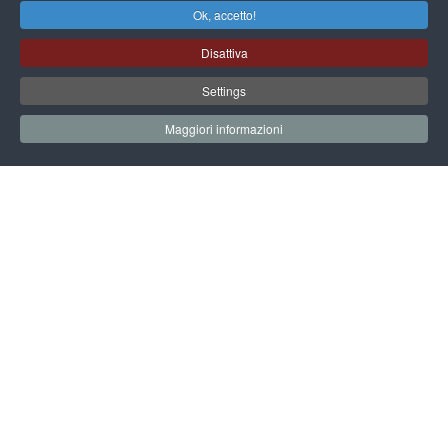
Ok, accetto!
Metropolitani di Venezia s.r.l. e del Centro Soggiorno e
Studi , si trova in centro storico, di fronte a Piazza Marco,
Disattiva
facilmente raggiungibile tramite il vaporetto pubblico
Actv (linea n. 20 , ogni 20/40 minuti) . Il punto di imbarco
Settings
è il pontile di San Zaccaria M.V.E. e il tempo di
percorrenza è di 8/10 minuti.
Maggiori informazioni
orari_linea_20.pdf
Orari del servizio di navigazione
da Aeroporto Marco Polo › San Marco ›
San Servolo
da Stazione FS S. Lucia › San Marco › San
Servolo
da Tronchetto Park > San Marco > San
Servolo