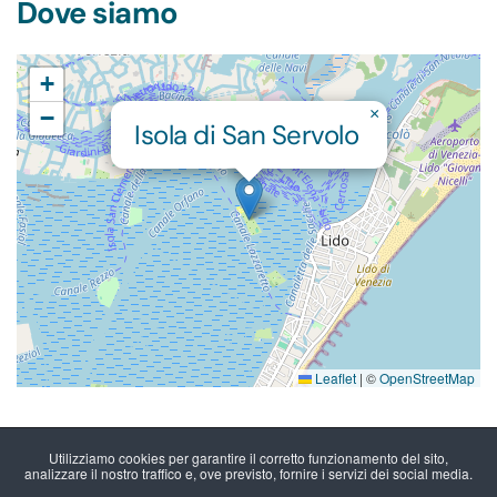
Dove siamo
+
−
×
Isola di San Servolo
Leaflet
|
©
OpenStreetMap
Come arrivare
Utilizziamo cookies per garantire il corretto funzionamento del sito,
analizzare il nostro traffico e, ove previsto, fornire i servizi dei social media.
L’isola di San Servolo, sede di San Servolo – Servizi