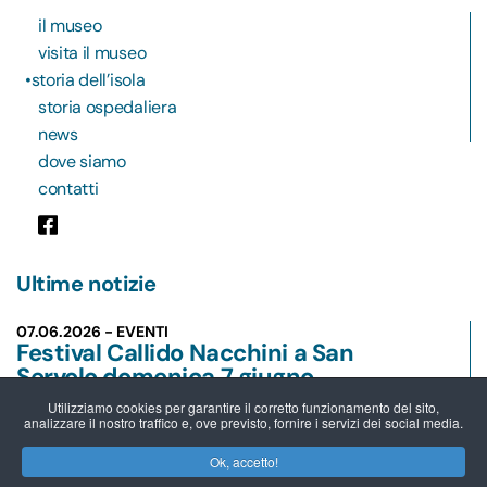
il museo
visita il museo
storia dell’isola
storia ospedaliera
news
dove siamo
contatti
Ultime notizie
07.06.2026 - EVENTI
Festival Callido Nacchini a San
Servolo domenica 7 giugno
Leggi
Utilizziamo cookies per garantire il corretto funzionamento del sito,
analizzare il nostro traffico e, ove previsto, fornire i servizi dei social media.
15.05.2026 -
22.05.2026
Ok, accetto!
EVENTI