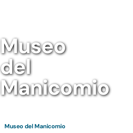
Museo
del
Manicomio
Museo del Manicomio