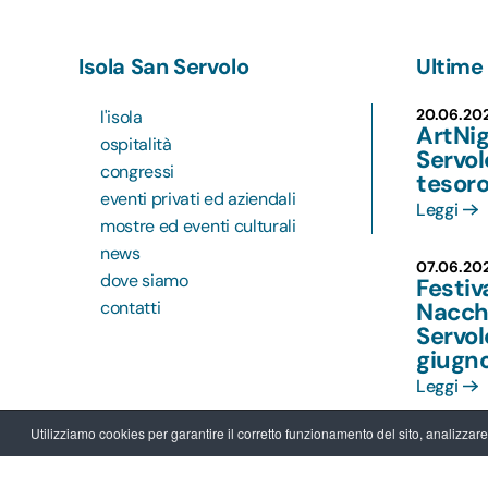
Isola San Servolo
Ultime 
20.06.20
l'isola
ArtNig
ospitalità
Servol
congressi
tesoro
eventi privati ed aziendali
Leggi
mostre ed eventi culturali
news
07.06.20
dove siamo
Festiv
contatti
Nacchi
Servo
giugn
Leggi
Utilizziamo cookies per garantire il corretto funzionamento del sito, analizzare il
09.05.20
MOSTRE
Orient