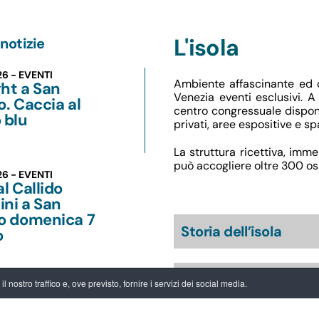
L'isola
notizie
26 - EVENTI
Ambiente affascinante ed or
ht a San
Venezia eventi esclusivi. A
o. Caccia al
centro congressuale dispon
 blu
privati, aree espositive e sp
La struttura ricettiva, imme
può accogliere oltre 300 osp
26 - EVENTI
al Callido
ni a San
lo domenica 7
Storia dell’isola
o
San Servolo oggi
 nostro traffico e, ove previsto, fornire i servizi dei social media.
26 -
15.07.2026
e all’Alba: l’Asia