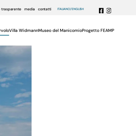
 trasparente
media
contatti
ITALIANO
ENGLISH
rvolo
Villa Widmann
Museo del Manicomio
Progetto FEAMP