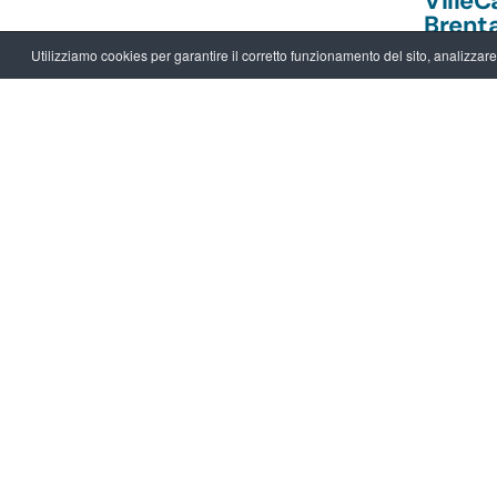
VilleC
Brenta
per chi
Utilizziamo cookies per garantire il corretto funzionamento del sito, analizzare il
opport
accogl
Leggi
26.07.20
NEWS
Naviga
della 
Brent
Leggi
Archivio