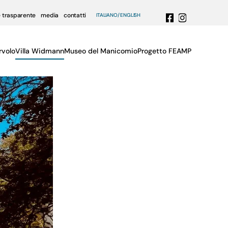
 trasparente
media
contatti
ITALIANO
ENGLISH
rvolo
Villa Widmann
Museo del Manicomio
Progetto FEAMP