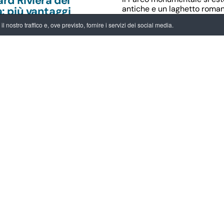
ard Riviera del
antiche e un laghetto romant
: più vantaggi
 visita, più
 nostro traffico e, ove previsto, fornire i servizi dei social media.
unità per chi
Info di visita
ie
Servizi offerti
26 -
10.10.2026
ndo tra le Ville
Il ciclo di affreschi
Riviera del
a
La Riviera del Brenta
 delle news