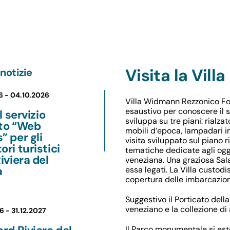
Visita la Villa
notizie
6 -
04.10.2026
Villa Widmann Rezzonico Fos
esaustivo per conoscere il s
il servizio
sviluppa su tre piani: rial
ito “Web
mobili d’epoca, lampadari in
” per gli
visita sviluppato sul piano 
ori turistici
tematiche dedicate agli oggett
Riviera del
veneziana. Una graziosa Sala
a
essa legati. La Villa custod
copertura delle imbarcazion
Suggestivo il Porticato dell
veneziano e la collezione di
6 -
31.12.2027
Il Parco monumentale si este