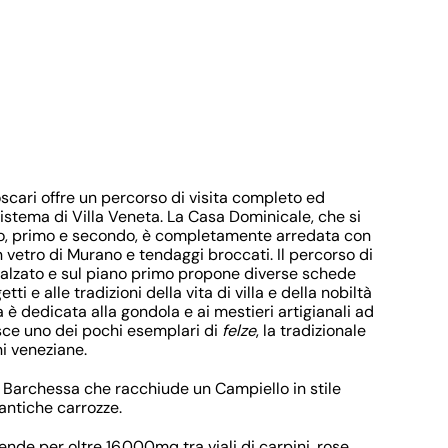
cari offre un percorso di visita completo ed
istema di Villa Veneta. La Casa Dominicale, che si
zato, primo e secondo, è completamente arredata con
 vetro di Murano e tendaggi broccati. Il percorso di
rialzato e sul piano primo propone diverse schede
i e alle tradizioni della vita di villa e della nobiltà
 è dedicata alla gondola e ai mestieri artigianali ad
isce uno dei pochi esemplari di
felze
, la tradizionale
i veneziane.
a Barchessa che racchiude un Campiello in stile
 antiche carrozze.
nde per oltre 16.000mq tra viali di carpini, rose