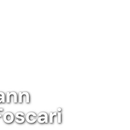
ann
Foscari