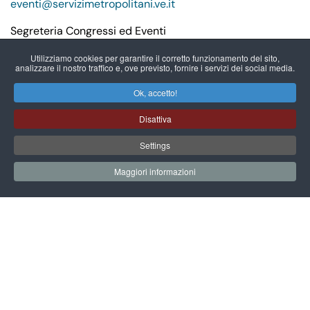
eventi@servizimetropolitani.ve.it
Segreteria Congressi ed Eventi
Benedetta Puliafito
segreteriacongressi@servizimetropolitani.ve.it
Utilizziamo cookies per garantire il corretto funzionamento del sito,
analizzare il nostro traffico e, ove previsto, fornire i servizi dei social media.
Ufficio Ospitalità
Ok, accetto!
Nicoletta Rossi
reception@servizimetropolitani.ve.it
Disattiva
Ufficio Tecnico
Settings
Eleonora Porcellato
ufficio.tecnico@servizimetropolitani.ve.it
Maggiori informazioni
Museo del Manicomio e Archivio storico
Fiora Gaspari
museomanicomio@servizimetropolitani.ve.it
Isola San Servolo
l'isola
ospitalità