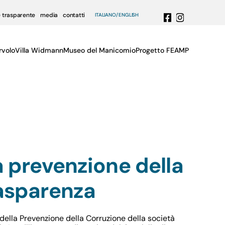
 trasparente
media
contatti
ITALIANO
ENGLISH
rvolo
Villa Widmann
Museo del Manicomio
Progetto FEAMP
a prevenzione della
rasparenza
ella Prevenzione della Corruzione della società