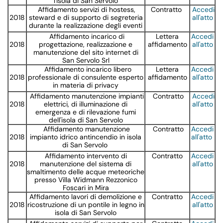
l'isola di San Servolo
Affidamento servizi di hostess,
Contratto
Accedi
2018
steward e di supporto di segreteria
all'atto
durante la realizzazione degli eventi
Affidamento incarico di
Lettera
Accedi
2018
progettazione, realizzazione e
affidamento
all'atto
manutenzione del sito internet di
San Servolo Srl
Affidamento incarico libero
Lettera
Accedi
2018
professionale di consulente esperto
affidamento
all'atto
in materia di privacy
Affidamento manutenzione impianti
Contratto
Accedi
2018
elettrici, di illuminazione di
all'atto
emergenza e di rilevazione fumi
dell'isola di San Servolo
Affidamento manutenzione
Contratto
Accedi
2018
impianto idrico antincendio in isola
all'atto
di San Servolo
Affidamento intervento di
Contratto
Accedi
2018
manutenzione del sistema di
all'atto
smaltimento delle acque meteoriche
presso Villa Widmann Rezzonico
Foscari in Mira
Affidamento lavori di demolizione e
Contratto
Accedi
2018
ricostruzione di un pontile in legno in
all'atto
isola di San Servolo